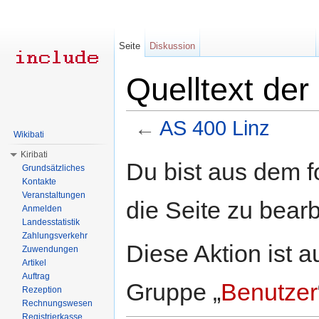
Seite
Diskussion
Quelltext der
←
AS 400 Linz
Wikibati
Wechseln zu:
Navigation
,
Suche
Kiribati
Du bist aus dem f
Grundsätzliches
Kontakte
Veranstaltungen
die Seite zu bearb
Anmelden
Landesstatistik
Zahlungsverkehr
Diese Aktion ist a
Zuwendungen
Artikel
Auftrag
Gruppe „
Benutzer
Rezeption
Rechnungswesen
Registrierkasse