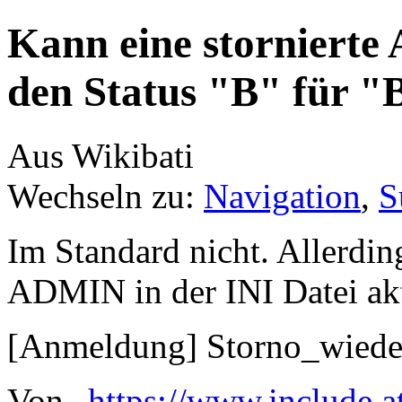
Kann eine stornierte
den Status "B" für "
Aus Wikibati
Wechseln zu:
Navigation
,
S
Im Standard nicht. Allerdin
ADMIN in der INI Datei akt
[Anmeldung] Storno_wied
Von „
https://www.include.a