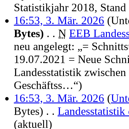
Statistikjahr 2018, Stan
16:53, 3. Mär. 2026
(Unte
Bytes)
‎
. .
N
EEB Landesst
neu angelegt: „= Schnitts
19.07.2021 = Neue Schnit
Landesstatistik zwische
Geschäftss…“)
16:53, 3. Mär. 2026
(
Unt
Bytes)
‎
. .
Landesstatisti
(aktuell)