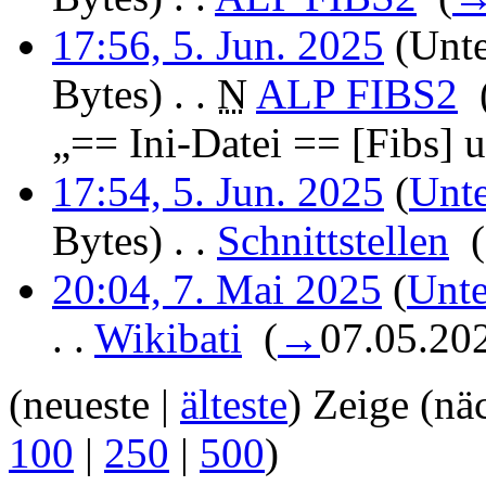
17:56, 5. Jun. 2025
(Unte
Bytes)
‎
. .
N
ALP FIBS2
‎
„== Ini-Datei == [Fibs] u
17:54, 5. Jun. 2025
(
Unte
Bytes)
‎
. .
Schnittstellen
‎
20:04, 7. Mai 2025
(
Unte
. .
Wikibati
‎
(
→
07.05.20
(neueste |
älteste
) Zeige (nä
100
|
250
|
500
)