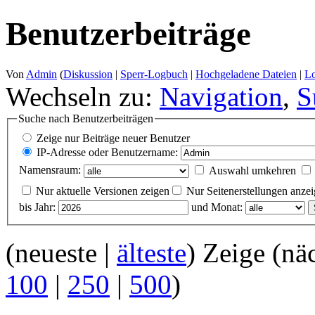
Benutzerbeiträge
Von
Admin
(
Diskussion
|
Sperr-Logbuch
|
Hochgeladene Dateien
|
L
Wechseln zu:
Navigation
,
S
Suche nach Benutzerbeiträgen
Zeige nur Beiträge neuer Benutzer
IP-Adresse oder Benutzername:
Namensraum:
Auswahl umkehren
Nur aktuelle Versionen zeigen
Nur Seitenerstellungen anze
bis Jahr:
und Monat:
(neueste |
älteste
) Zeige (nä
100
|
250
|
500
)