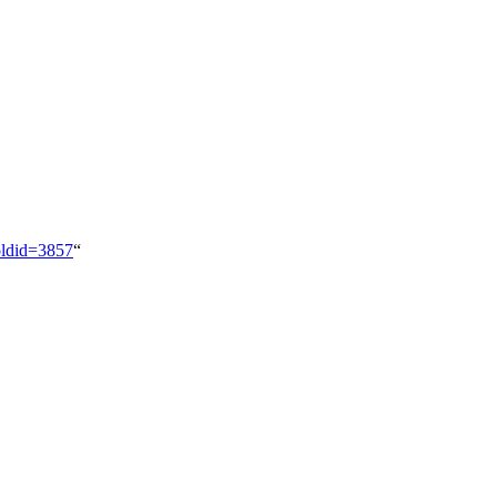
oldid=3857
“