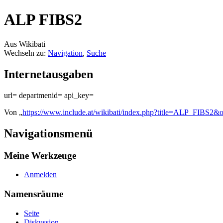
ALP FIBS2
Aus Wikibati
Wechseln zu:
Navigation
,
Suche
Internetausgaben
url= departmenid= api_key=
Von „
https://www.include.at/wikibati/index.php?title=ALP_FIBS2&
Navigationsmenü
Meine Werkzeuge
Anmelden
Namensräume
Seite
Diskussion