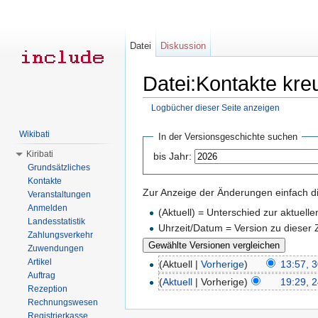
Datei
Diskussion
Datei:Kontakte kre
Logbücher dieser Seite anzeigen
Wechseln zu:
Navigation
,
Suche
Wikibati
In der Versionsgeschichte suchen
Kiribati
bis Jahr:
Grundsätzliches
Kontakte
Zur Anzeige der Änderungen einfach di
Veranstaltungen
Anmelden
(Aktuell) = Unterschied zur aktuell
Landesstatistik
Uhrzeit/Datum = Version zu dieser
Zahlungsverkehr
Zuwendungen
Artikel
(Aktuell |
Vorherige
)
13:57, 
Auftrag
(
Aktuell
| Vorherige)
19:29, 
Rezeption
Rechnungswesen
Registrierkasse