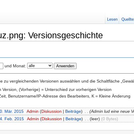
Lesen
Quellte
uz.png: Versionsgeschichte
und Monat:
e zu vergleichenden Versionen auswählen und die Schaltfläche „Gewähl
en Version, (Vorherige) = Unterschied zur vorherigen Version
 Zeit, Benutzername/IP-Adresse des Bearbeiters, K = Kleine Änderung
30. Mär. 2015
‎
Admin
(
Diskussion
|
Beiträge
)
‎
. .
(Admin lud eine neue V
24. Feb. 2015
‎
Admin
(
Diskussion
|
Beiträge
)
‎
. .
(leer)
(0 Bytes)