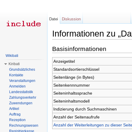
Datei
Diskussion
Informationen zu „Da
Wechseln zu:
Navigation
,
Suche
Basisinformationen
Wikibati
Anzeigetitel
Kiribati
Standardsortierschlüssel
Grundsätzliches
Kontakte
Seitenlänge (in Bytes)
Veranstaltungen
Seitenkennnummer
Anmelden
Landesstatistik
Seiteninhaltssprache
Zahlungsverkehr
Seiteninhaltsmodell
Zuwendungen
Indizierung durch Suchmaschinen
Artikel
Auftrag
Anzahl der Seitenaufrufe
Rezeption
Anzahl der Weiterleitungen zu dieser Seit
Rechnungswesen
Registrierkasse