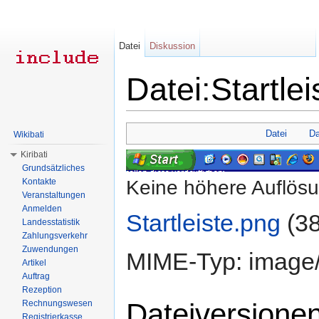
Datei
Diskussion
Datei:Startle
Wechseln zu:
Navigation
,
Suche
Datei
Da
Wikibati
Kiribati
Grundsätzliches
Keine höhere Auflös
Kontakte
Veranstaltungen
Anmelden
Startleiste.png
‎
(3
Landesstatistik
Zahlungsverkehr
Zuwendungen
MIME-Typ: image
Artikel
Auftrag
Rezeption
Dateiversione
Rechnungswesen
Registrierkasse