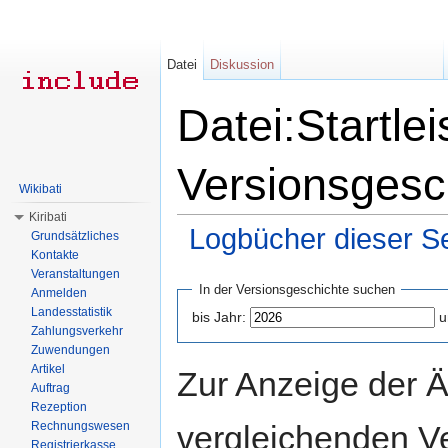
Datei
Diskussion
Datei:Startlei
Versionsgesc
Wikibati
Kiribati
Logbücher dieser Se
Grundsätzliches
Kontakte
Wechseln zu:
Navigation
,
Suche
Veranstaltungen
In der Versionsgeschichte suchen
Anmelden
Landesstatistik
bis Jahr:
u
Zahlungsverkehr
Zuwendungen
Artikel
Zur Anzeige der 
Auftrag
Rezeption
vergleichenden V
Rechnungswesen
Registrierkasse