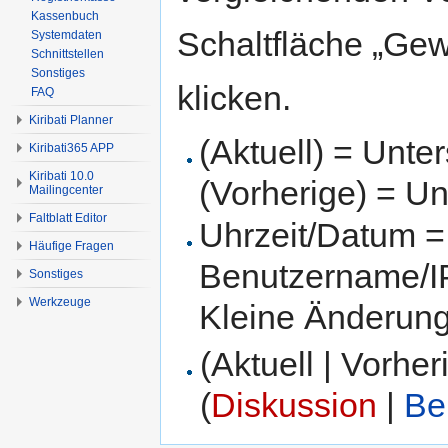
Kassenbuch
Schaltfläche „Gew
Systemdaten
Schnittstellen
Sonstiges
klicken.
FAQ
Kiribati Planner
(Aktuell) = Unte
Kiribati365 APP
Kiribati 10.0
(Vorherige) = Un
Mailingcenter
Faltblatt Editor
Uhrzeit/Datum = 
Häufige Fragen
Benutzername/IP
Sonstiges
Werkzeuge
Kleine Änderun
(Aktuell | Vorher
(
Diskussion
|
Be